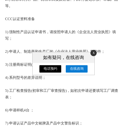
等。
CCC认证资料准备
1) 强制性产品认证申请书，请按照申请人的《企业法人营业执照》填
写；
2) 申请人、制造商和生产厂的《企业法人营业执照》复印件；
x
如有疑问，在线咨询
3) 注册商标证明(有注册商标时)；
电话预约
在线咨询
4) 系列型号的差异说明；
5) 工厂检查报告(初审和工厂审查报告)，如初次申请还要填写工厂调查
表；
6) 申请样机4台 ；
7) 申请认证产品中文铭脾及产品中文警告标识；