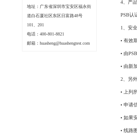
4、产品认
地址：广东省深圳市宝安区福永街
PSB认
道白石厦社区东区日富路48号
101、201
1、安全
电话：400-801-8821
• 有效期
邮箱：huasheng@huashengtest.com
• 由PS
• 由新加
2、另外
• 上列所
• 申请信
• 如果安
• 线路图