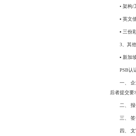
• 架构/
▪ 英文使
▪ 三份彩
3、其他
▪ 新加坡
PSB认
一、 企业提
后者提交要
二、 报
三、 签合
四、 文审