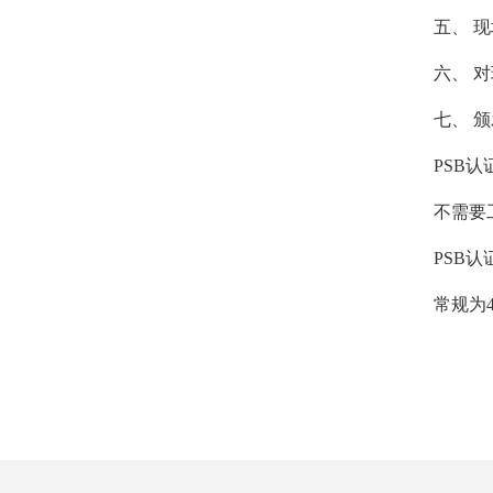
五、 现场
六、 对现
七、 颁发
PSB认
不需要工
PSB认
常规为4-